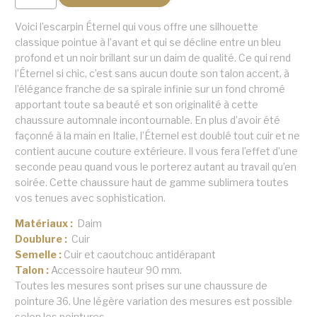
de
L’escarpin
Voici l’escarpin Éternel qui vous offre une silhouette
Éternel
classique pointue à l’avant et qui se décline entre un bleu
profond et un noir brillant sur un daim de qualité. Ce qui rend
l’Éternel si chic, c’est sans aucun doute son talon accent, à
l’élégance franche de sa spirale infinie sur un fond chromé
apportant toute sa beauté et son originalité à cette
chaussure automnale incontournable. En plus d’avoir été
façonné à la main en Italie, l’Éternel est doublé tout cuir et ne
contient aucune couture extérieure. Il vous fera l’effet d’une
seconde peau quand vous le porterez autant au travail qu’en
soirée. Cette chaussure haut de gamme sublimera toutes
vos tenues avec sophistication.
Matériaux :
Daim
Doublure :
Cuir
Semelle :
Cuir et caoutchouc antidérapant
Talon :
Accessoire hauteur 90 mm.
Toutes les mesures sont prises sur une chaussure de
pointure 36. Une légère variation des mesures est possible
selon les pointures.