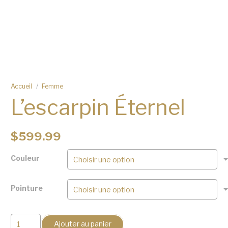
Accueil
/
Femme
L’escarpin Éternel
$
599.99
Couleur
Pointure
quantité
Ajouter au panier