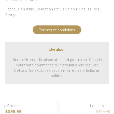
Fabriqué en Italie. Collection exclusive pour Chaussures
Semy.
Termes et conditions
Livraison
Nous offrons la livraison standard gratuite au Canada
pour toute commande d’un produit à prix régulier.
Cette offre exclut les sacs à main et les articles en
soldes.
You may also like
SOLDÉ!
L’escarpin ouvert Céleste
Le
Le
$
499.99
$
249.99