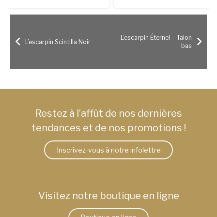
prix
prix
initial
actuel
était :
est :
$499.99.
$249.99.
L’escarpin Éternel – Talon
L’escarpin Scintilla Noir
bas
Restez à l’affût de nos dernières
tendances et de nos promotions !
Inscrivez-vous à notre infolettre
Visitez notre boutique en ligne